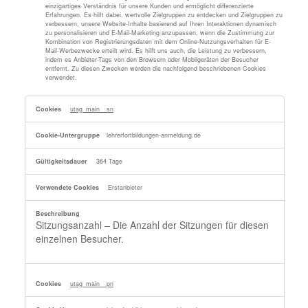
einzigartiges Verständnis für unsere Kunden und ermöglicht differenzierte
Erfahrungen. Es hilft dabei, wertvolle Zielgruppen zu entdecken und Zielgruppen zu
verbessern, unsere Website-Inhalte basierend auf Ihren Interaktionen dynamisch
zu personalisieren und E-Mail-Marketing anzupassen, wenn die Zustimmung zur
Kombination von Registrierungsdaten mit dem Online-Nutzungsverhalten für E-
Mail-Werbezwecke erteilt wird. Es hilft uns auch, die Leistung zu verbessern,
indem es Anbieter-Tags von den Browsern oder Mobilgeräten der Besucher
entfernt. Zu diesen Zwecken werden die nachfolgend beschriebenen Cookies
verwendet.
,Tealium
utag_main__sn
Collect
Tag
lehrerfortbildungen-anmeldung.de
364 Tage
Erstanbieter
Sitzungsanzahl – Die Anzahl der Sitzungen für diesen
einzelnen Besucher.
utag_main__pn