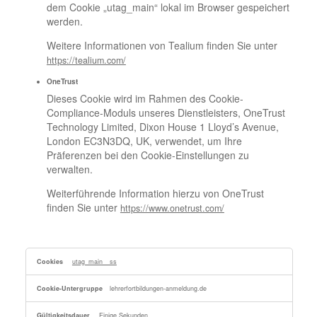
dem Cookie „utag_main“ lokal im Browser gespeichert
werden.
Weitere Informationen von Tealium finden Sie unter
https://tealium.com/
OneTrust
Dieses Cookie wird im Rahmen des Cookie-
Compliance-Moduls unseres Dienstleisters, OneTrust
Technology Limited, Dixon House 1 Lloyd’s Avenue,
London EC3N3DQ, UK, verwendet, um Ihre
Präferenzen bei den Cookie-Einstellungen zu
verwalten.
Weiterführende Information hierzu von OneTrust
finden Sie unter
https://www.onetrust.com/
Unbedingt
utag_main__ss
erforderliche
Cookies,Tealium,OneTrust
lehrerfortbildungen-anmeldung.de
Einige Sekunden