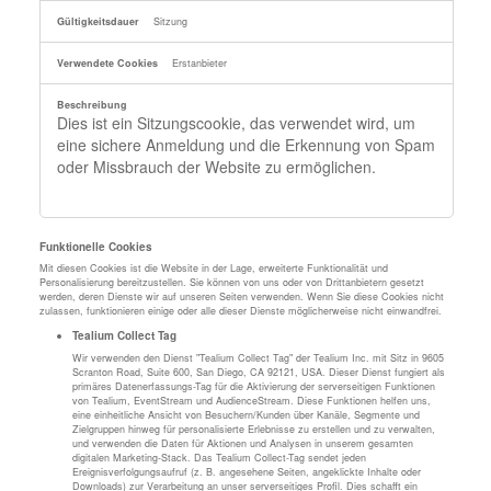
Sitzung
Erstanbieter
Dies ist ein Sitzungscookie, das verwendet wird, um
eine sichere Anmeldung und die Erkennung von Spam
oder Missbrauch der Website zu ermöglichen.
Funktionelle Cookies
Mit diesen Cookies ist die Website in der Lage, erweiterte Funktionalität und
Personalisierung bereitzustellen. Sie können von uns oder von Drittanbietern gesetzt
werden, deren Dienste wir auf unseren Seiten verwenden. Wenn Sie diese Cookies nicht
zulassen, funktionieren einige oder alle dieser Dienste möglicherweise nicht einwandfrei.
Tealium Collect Tag
Wir verwenden den Dienst "Tealium Collect Tag" der Tealium Inc. mit Sitz in 9605
Scranton Road, Suite 600, San Diego, CA 92121, USA. Dieser Dienst fungiert als
primäres Datenerfassungs-Tag für die Aktivierung der serverseitigen Funktionen
von Tealium, EventStream und AudienceStream. Diese Funktionen helfen uns,
eine einheitliche Ansicht von Besuchern/Kunden über Kanäle, Segmente und
Zielgruppen hinweg für personalisierte Erlebnisse zu erstellen und zu verwalten,
und verwenden die Daten für Aktionen und Analysen in unserem gesamten
digitalen Marketing-Stack. Das Tealium Collect-Tag sendet jeden
Ereignisverfolgungsaufruf (z. B. angesehene Seiten, angeklickte Inhalte oder
Downloads) zur Verarbeitung an unser serverseitiges Profil. Dies schafft ein