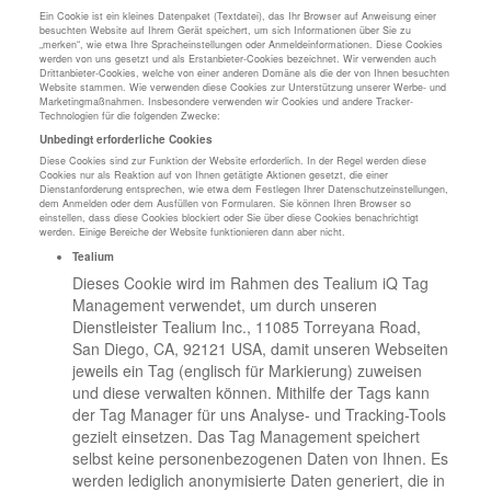
Ein Cookie ist ein kleines Datenpaket (Textdatei), das Ihr Browser auf Anweisung einer
besuchten Website auf Ihrem Gerät speichert, um sich Informationen über Sie zu
„merken“, wie etwa Ihre Spracheinstellungen oder Anmeldeinformationen. Diese Cookies
werden von uns gesetzt und als Erstanbieter-Cookies bezeichnet. Wir verwenden auch
Drittanbieter-Cookies, welche von einer anderen Domäne als die der von Ihnen besuchten
Website stammen. Wie verwenden diese Cookies zur Unterstützung unserer Werbe- und
Marketingmaßnahmen. Insbesondere verwenden wir Cookies und andere Tracker-
Technologien für die folgenden Zwecke:
Unbedingt erforderliche Cookies
Diese Cookies sind zur Funktion der Website erforderlich. In der Regel werden diese
Cookies nur als Reaktion auf von Ihnen getätigte Aktionen gesetzt, die einer
Dienstanforderung entsprechen, wie etwa dem Festlegen Ihrer Datenschutzeinstellungen,
dem Anmelden oder dem Ausfüllen von Formularen. Sie können Ihren Browser so
einstellen, dass diese Cookies blockiert oder Sie über diese Cookies benachrichtigt
werden. Einige Bereiche der Website funktionieren dann aber nicht.
Tealium
Dieses Cookie wird im Rahmen des Tealium iQ Tag
Management verwendet, um durch unseren
Dienstleister Tealium Inc., 11085 Torreyana Road,
San Diego, CA, 92121 USA, damit unseren Webseiten
jeweils ein Tag (englisch für Markierung) zuweisen
und diese verwalten können. Mithilfe der Tags kann
der Tag Manager für uns Analyse- und Tracking-Tools
gezielt einsetzen. Das Tag Management speichert
selbst keine personenbezogenen Daten von Ihnen. Es
werden lediglich anonymisierte Daten generiert, die in